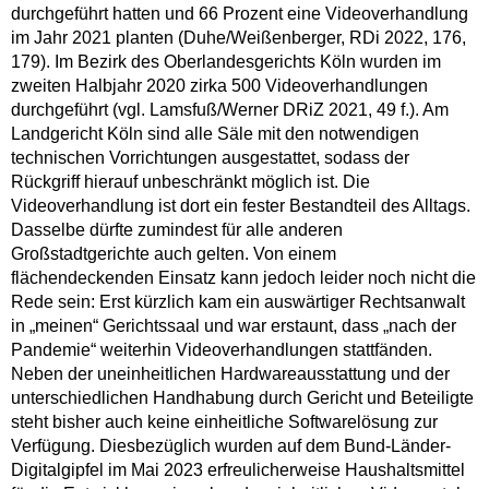
durchgeführt hatten und 66 Prozent eine Videoverhandlung
im Jahr 2021 planten (Duhe/Weißenberger, RDi 2022, 176,
179). Im Bezirk des Oberlandesgerichts Köln wurden im
zweiten Halbjahr 2020 zirka 500 Videoverhandlungen
durchgeführt (vgl. Lamsfuß/Werner DRiZ 2021, 49 f.). Am
Landgericht Köln sind alle Säle mit den notwendigen
technischen Vorrichtungen ausgestattet, sodass der
Rückgriff hierauf unbeschränkt möglich ist. Die
Videoverhandlung ist dort ein fester Bestandteil des Alltags.
Dasselbe dürfte zumindest für alle anderen
Großstadtgerichte auch gelten. Von einem
flächendeckenden Einsatz kann jedoch leider noch nicht die
Rede sein: Erst kürzlich kam ein auswärtiger Rechtsanwalt
in „meinen“ Gerichtssaal und war erstaunt, dass „nach der
Pandemie“ weiterhin Videoverhandlungen stattfänden.
Neben der uneinheitlichen Hardwareausstattung und der
unterschiedlichen Handhabung durch Gericht und Beteiligte
steht bisher auch keine einheitliche Softwarelösung zur
Verfügung. Diesbezüglich wurden auf dem Bund-Länder-
Digitalgipfel im Mai 2023 erfreulicherweise Haushaltsmittel