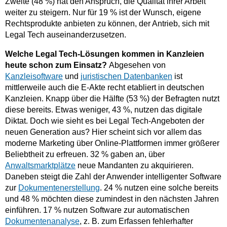
Zweite (48 %) hat den Anspruch, die Qualität ihrer Arbeit
weiter zu steigern. Nur für 19 % ist der Wunsch, eigene
Rechtsprodukte anbieten zu können, der Antrieb, sich mit
Legal Tech auseinanderzusetzen.
Welche Legal Tech-Lösungen kommen in Kanzleien
heute schon zum Einsatz?
Abgesehen von
Kanzleisoftware
und
juristischen Datenbanken
ist
mittlerweile auch die E-Akte recht etabliert in deutschen
Kanzleien. Knapp über die Hälfte (53 %) der Befragten nutzt
diese bereits. Etwas weniger, 43 %, nutzen das digitale
Diktat. Doch wie sieht es bei Legal Tech-Angeboten der
neuen Generation aus? Hier scheint sich vor allem das
moderne Marketing über Online-Plattformen immer größerer
Beliebtheit zu erfreuen. 32 % gaben an, über
Anwaltsmarktplätze
neue Mandanten zu akquirieren.
Daneben steigt die Zahl der Anwender intelligenter Software
zur
Dokumentenerstellung
. 24 % nutzen eine solche bereits
und 48 % möchten diese zumindest in den nächsten Jahren
einführen. 17 % nutzen Software zur automatischen
Dokumentenanalyse
, z. B. zum Erfassen fehlerhafter