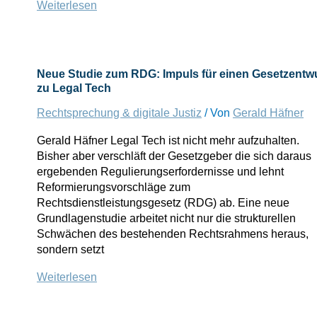
Die
Weiterlesen
Auswirkungen
des
Schrems-
II-
Neue Studie zum RDG: Impuls für einen Gesetzentw
Urteils
zu Legal Tech
in
Rechtsprechung & digitale Justiz
/ Von
Gerald Häfner
der
Praxis
Gerald Häfner Legal Tech ist nicht mehr aufzuhalten.
Bisher aber verschläft der Gesetzgeber die sich daraus
ergebenden Regulierungserfordernisse und lehnt
Reformierungsvorschläge zum
Rechtsdienstleistungsgesetz (RDG) ab. Eine neue
Grundlagenstudie arbeitet nicht nur die strukturellen
Schwächen des bestehenden Rechtsrahmens heraus,
sondern setzt
Neue
Weiterlesen
Studie
zum