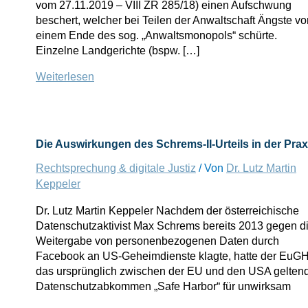
vom 27.11.2019 – VIII ZR 285/18) einen Aufschwung
beschert, welcher bei Teilen der Anwaltschaft Ängste vo
einem Ende des sog. „Anwaltsmonopols“ schürte.
Einzelne Landgerichte (bspw. […]
Der
Weiterlesen
Entwurf
eines
„Legal
Tech“-
Die Auswirkungen des Schrems-II-Urteils in der Prax
Gesetzes:
Stärkung
Rechtsprechung & digitale Justiz
/ Von
Dr. Lutz Martin
der
Keppeler
Anwaltschaft?
Dr. Lutz Martin Keppeler Nachdem der österreichische
Datenschutzaktivist Max Schrems bereits 2013 gegen d
Weitergabe von personenbezogenen Daten durch
Facebook an US-Geheimdienste klagte, hatte der EuG
das ursprünglich zwischen der EU und den USA gelten
Datenschutzabkommen „Safe Harbor“ für unwirksam