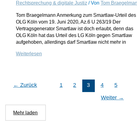
Rechtsprechung & digitale Justiz
/ Von
Tom Braegelma
mit
Legal
Tom Braegelmann Anmerkung zum Smartlaw-Urteil des
Tech
OLG Köln vom 19. Juni 2020, Az.6 U 263/19 Der
Vertragsgenerator Smartlaw ist doch erlaubt, denn das
OLG Köln hat das Urteil des LG Köln gegen Smartlaw
aufgehoben, allerdings darf Smartlaw nicht mehr in
Legal
Weiterlesen
Tech-
Land
ist
doch
←
Zurück
1
2
3
4
5
nicht
abgebrannt
Weiter
→
–
ein
Mehr laden
Kommentar
von
Tom
Braegelmann