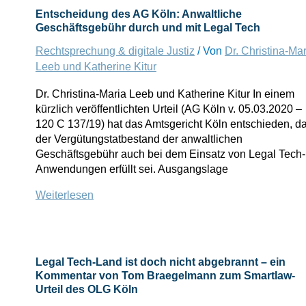
Wie
Entscheidung des AG Köln: Anwaltliche
viel
Geschäftsgebühr durch und mit Legal Tech
Standardisierung
Rechtsprechung & digitale Justiz
/ Von
Dr. Christina-Mar
erlaubt
die
Leeb und Katherine Kitur
ZPO?
Dr. Christina-Maria Leeb und Katherine Kitur In einem
kürzlich veröffentlichten Urteil (AG Köln v. 05.03.2020 –
120 C 137/19) hat das Amtsgericht Köln entschieden, d
der Vergütungstatbestand der anwaltlichen
Geschäftsgebühr auch bei dem Einsatz von Legal Tech-
Anwendungen erfüllt sei. Ausgangslage
Entscheidung
Weiterlesen
des
AG
Köln:
Anwaltliche
Legal Tech-Land ist doch nicht abgebrannt – ein
Geschäftsgebühr
Kommentar von Tom Braegelmann zum Smartlaw-
durch
Urteil des OLG Köln
und