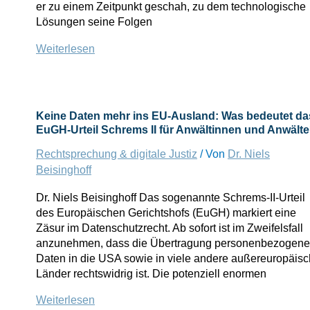
er zu einem Zeitpunkt geschah, zu dem technologische
Lösungen seine Folgen
Was
Weiterlesen
Gerichte
„können“
–
Coronapandemie
Keine Daten mehr ins EU-Ausland: Was bedeutet da
offenbart
EuGH-Urteil Schrems II für Anwältinnen und Anwält
Defizite
Rechtsprechung & digitale Justiz
/ Von
Dr. Niels
bei
der
Beisinghoff
IT-
Dr. Niels Beisinghoff Das sogenannte Schrems-II-Urteil
Ausstattung
des Europäischen Gerichtshofs (EuGH) markiert eine
der
Zäsur im Datenschutzrecht. Ab sofort ist im Zweifelsfall
Gerichte
anzunehmen, dass die Übertragung personenbezogene
Daten in die USA sowie in viele andere außereuropäis
Länder rechtswidrig ist. Die potenziell enormen
Keine
Weiterlesen