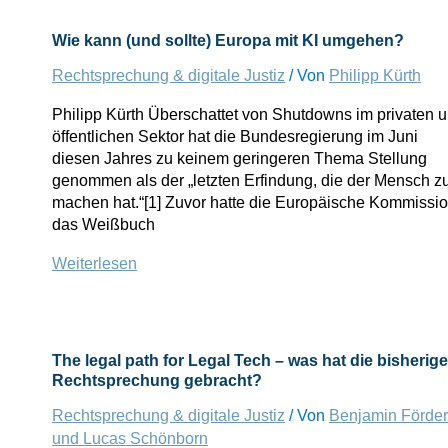
RDG:
Impuls
Wie kann (und sollte) Europa mit KI umgehen?
für
einen
Rechtsprechung & digitale Justiz
/ Von
Philipp Kürth
Gesetzentwurf
Philipp Kürth Überschattet von Shutdowns im privaten 
zu
öffentlichen Sektor hat die Bundesregierung im Juni
Legal
diesen Jahres zu keinem geringeren Thema Stellung
Tech
genommen als der „letzten Erfindung, die der Mensch z
machen hat.“[1] Zuvor hatte die Europäische Kommissi
das Weißbuch
Wie
Weiterlesen
kann
(und
sollte)
Europa
The legal path for Legal Tech – was hat die bisherige
mit
Rechtsprechung gebracht?
KI
Rechtsprechung & digitale Justiz
/ Von
Benjamin Förder
umgehen?
und Lucas Schönborn