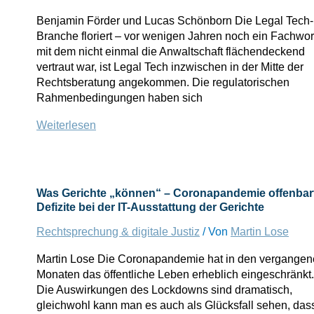
Benjamin Förder und Lucas Schönborn Die Legal Tech-
Branche floriert – vor wenigen Jahren noch ein Fachwor
mit dem nicht einmal die Anwaltschaft flächendeckend
vertraut war, ist Legal Tech inzwischen in der Mitte der
Rechtsberatung angekommen. Die regulatorischen
Rahmenbedingungen haben sich
The
Weiterlesen
legal
path
for
Legal
Was Gerichte „können“ – Coronapandemie offenbar
Tech
Defizite bei der IT-Ausstattung der Gerichte
–
Rechtsprechung & digitale Justiz
/ Von
Martin Lose
was
hat
Martin Lose Die Coronapandemie hat in den vergange
die
Monaten das öffentliche Leben erheblich eingeschränkt.
bisherige
Die Auswirkungen des Lockdowns sind dramatisch,
Rechtsprechung
gleichwohl kann man es auch als Glücksfall sehen, das
gebracht?