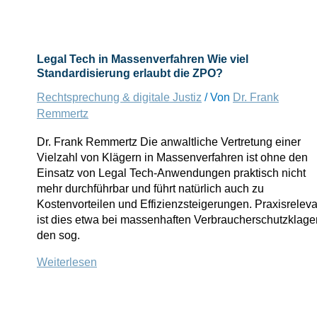
Daten
mehr
ins
EU-
Legal Tech in Massenverfahren Wie viel
Ausland:
Standardisierung erlaubt die ZPO?
Was
Rechtsprechung & digitale Justiz
/ Von
Dr. Frank
bedeutet
das
Remmertz
EuGH-
Dr. Frank Remmertz Die anwaltliche Vertretung einer
Urteil
Vielzahl von Klägern in Massenverfahren ist ohne den
Schrems
Einsatz von Legal Tech-Anwendungen praktisch nicht
II
mehr durchführbar und führt natürlich auch zu
für
Kostenvorteilen und Effizienzsteigerungen. Praxisreleva
Anwältinnen
ist dies etwa bei massenhaften Verbraucherschutzklage
und
den sog.
Anwälte?
Legal
Weiterlesen
Tech
in
Massenverfahren