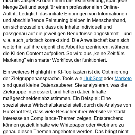
möchte. Jasper AI übernimmt die Texterstellung, spart jede
Menge Zeit und sorgt für einen professionellen Online-
Auftritt. Lediglich das initiale Einbringen von Informationen
und abschließende Feintuning bleiben in Menschenhand,
um sicherzustellen, dass die Inhalte individuell und
passgenau auf die jeweiligen Bedürfnisse abgestimmt – und
v. a. auch juristisch korrekt sind. Die Anwaltschaft kann sich
weiterhin auf ihre eigentliche Arbeit konzentrieren, während
die KI den Content aufpoliert. So wird aus „keine Zeit fürs
Marketing" ein smarter Workflow, der funktioniert.
Ein weiteres Highlight im KI-Toolkasten ist die Optimierung
der Zielgruppenansprache. Tools wie
HubSpot
oder
Marketo
sind quasi kleine Datenzauberer: Sie analysieren, was die
Zielgruppe interessiert, und helfen dabei, Inhalte
maßgeschneidert abzustimmen. Ein Beispiel: Eine
spezialisierte Wirtschaftskanzlei stellt durch die Analyse von
HubSpot fest, dass viele Besucher ihrer Website verstärkt
Interesse an Compliance-Themen zeigen. Entsprechend
können gezielt Inhalte wie Whitepaper oder Webinare zu
genau diesen Themen angeboten werden. Das bringt nicht