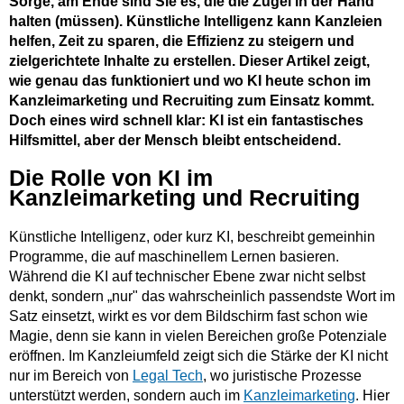
Sorge, am Ende sind Sie es, die die Zügel in der Hand
halten (müssen). Künstliche Intelligenz kann Kanzleien
helfen, Zeit zu sparen, die Effizienz zu steigern und
zielgerichtete Inhalte zu erstellen. Dieser Artikel zeigt,
wie genau das funktioniert und wo KI heute schon im
Kanzleimarketing und Recruiting zum Einsatz kommt.
Doch eines wird schnell klar: KI ist ein fantastisches
Hilfsmittel, aber der Mensch bleibt entscheidend.
Die Rolle von KI im
Kanzleimarketing und Recruiting
Künstliche Intelligenz, oder kurz KI, beschreibt gemeinhin
Programme, die auf maschinellem Lernen basieren.
Während die KI auf technischer Ebene zwar nicht selbst
denkt, sondern „nur" das wahrscheinlich passendste Wort im
Satz einsetzt, wirkt es vor dem Bildschirm fast schon wie
Magie, denn sie kann in vielen Bereichen große Potenziale
eröffnen. Im Kanzleiumfeld zeigt sich die Stärke der KI nicht
nur im Bereich von
Legal Tech
, wo juristische Prozesse
unterstützt werden, sondern auch im
Kanzleimarketing
. Hier