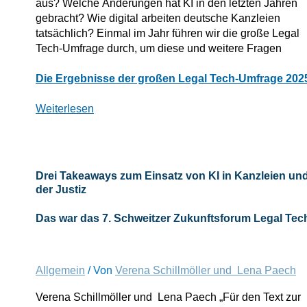
aus? Welche Änderungen hat KI in den letzten Jahren
gebracht? Wie digital arbeiten deutsche Kanzleien
tatsächlich? Einmal im Jahr führen wir die große Legal
Tech-Umfrage durch, um diese und weitere Fragen
Welche
Die Ergebnisse der großen Legal Tech-Umfrage 202
Auswirkungen
hat
Weiterlesen
KI
auf
den
Arbeitsalltag
Drei Takeaways zum Einsatz von KI in Kanzleien un
von
der Justiz
Kanzleien?
Das war das 7. Schweitzer Zukunftsforum Legal Tec
Allgemein
/ Von
Verena Schillmöller und Lena Paech
Verena Schillmöller und Lena Paech „Für den Text zur