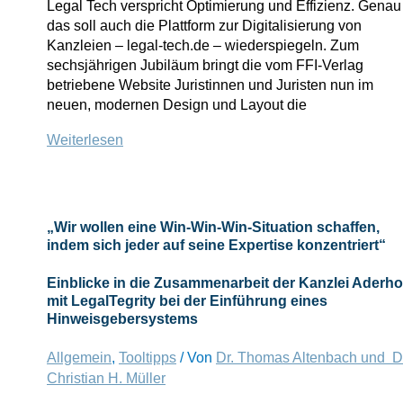
Legal Tech verspricht Optimierung und Effizienz. Genau
das soll auch die Plattform zur Digitalisierung von
Kanzleien – legal-tech.de – wiederspiegeln. Zum
sechsjährigen Jubiläum bringt die vom FFI-Verlag
betriebene Website Juristinnen und Juristen nun im
neuen, modernen Design und Layout die
legal-
Weiterlesen
tech.de
im
neuen
Look:
„Wir wollen eine Win-Win-Win-Situation schaffen,
Schnell
indem sich jeder auf seine Expertise konzentriert“
und
übersichtlich
Einblicke in die Zusammenarbeit der Kanzlei Aderho
zur
mit LegalTegrity bei der Einführung eines
Legal
Hinweisgebersystems
Tech-
Expertise
Allgemein
,
Tooltipps
/ Von
Dr. Thomas Altenbach und D
Christian H. Müller