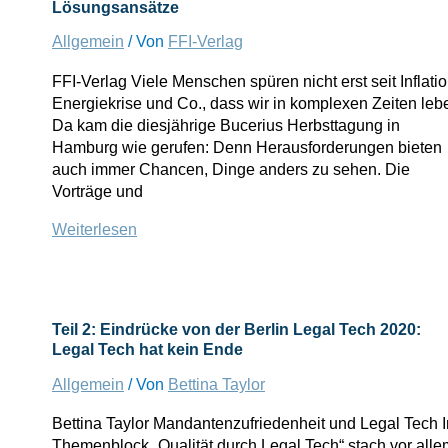
Lösungsansätze
seine
Expertise
Allgemein
/ Von
FFI-Verlag
konzentriert“
FFI-Verlag Viele Menschen spüren nicht erst seit Inflatio
Energiekrise und Co., dass wir in komplexen Zeiten leb
Da kam die diesjährige Bucerius Herbsttagung in
Hamburg wie gerufen: Denn Herausforderungen bieten
auch immer Chancen, Dinge anders zu sehen. Die
Vorträge und
In
Weiterlesen
komplexen
Zeiten
funktionieren
alte
Teil 2: Eindrücke von der Berlin Legal Tech 2020:
Muster
Legal Tech hat kein Ende
nicht
mehr
Allgemein
/ Von
Bettina Taylor
Die
Bettina Taylor Mandantenzufriedenheit und Legal Tech 
12.
Themenblock „Qualität durch Legal Tech“ stach vor alle
Bucerius