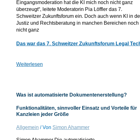
Eingangsmoderation hat die KI mich noch nicht ganz
überzeugt“, leitete Moderatorin Pia Löffler das 7.
Schweitzer Zukunftsforum ein. Doch auch wenn KI in de
Justiz und Rechtsberatung in manchen Bereichen noch
nicht ganz
Drei
Das war das 7. Schweitzer Zukunftsforum Legal Tec
Takeaways
zum
Einsatz
Weiterlesen
von
KI
in
Kanzleien
Was ist automatisierte Dokumentenerstellung?
und
der
Funktionalitäten, sinnvoller Einsatz und Vorteile für
Justiz
Kanzleien jeder Größe
Allgemein
/ Von
Simon Ahammer
Simon Ahammer Die automatisierte