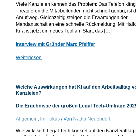
Viele Kanzleien kennen das Problem: Das Telefon kling
– reagieren die Mitarbeitenden nicht schnell genug, ist 
Anruf weg. Gleichzeitig steigen die Erwartungen der
Mandantschaft an eine schnelle Rückmeldung. Mit Hall
Kira ist jetzt ein neues Tool am Start, das […]
Hallo
Interview mit Gründer Marc Pfeiffer
Kira:
Neue
Weiterlesen
KI-
Büroassistenz
soll
Kanzleien
Welche Auswirkungen hat KI auf den Arbeitsalltag v
bei
Kanzleien?
Erreichbarkeit
und
Die Ergebnisse der großen Legal Tech-Umfrage 202
Erstkontakt
entlasten
Allgemein
,
Im Fokus
/ Von
Nadia Neuendorf
Wie wirkt sich Legal Tech konkret auf den Kanzleialltag