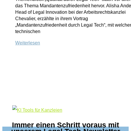
das Thema Mandantenzufriedenheit hervor. Alisha Ander
Herbsttagung
Head of Legal Innovation bei der Arbeitsrechtskanzlei
bot
Chevalier, erzählte in ihrem Vortrag
neue
„Mandantenzufriedenheit durch Legal Tech“, mit welche
Lösungsansätze
technischen
Teil
Weiterlesen
2:
Eindrücke
von
der
Berlin
Legal
Tech
2020:
Legal
Tech
hat
kein
Immer einen Schritt voraus mit
Ende