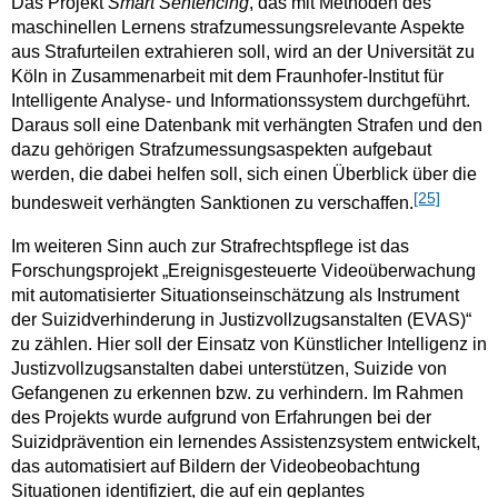
Das Projekt
Smart Sentencing
, das mit Methoden des
maschinellen Lernens strafzumessungsrelevante Aspekte
aus Strafurteilen extrahieren soll, wird an der Universität zu
Köln in Zusammenarbeit mit dem Fraunhofer-Institut für
Intelligente Analyse- und Informationssystem durchgeführt.
Daraus soll eine Datenbank mit verhängten Strafen und den
dazu gehörigen Strafzumessungsaspekten aufgebaut
werden, die dabei helfen soll, sich einen Überblick über die
[25]
bundesweit verhängten Sanktionen zu verschaffen.
Im weiteren Sinn auch zur Strafrechtspflege ist das
Forschungsprojekt „Ereignisgesteuerte Videoüberwachung
mit automatisierter Situationseinschätzung als Instrument
der Suizidverhinderung in Justizvollzugsanstalten (EVAS)“
zu zählen. Hier soll der Einsatz von Künstlicher Intelligenz in
Justizvollzugsanstalten dabei unterstützen, Suizide von
Gefangenen zu erkennen bzw. zu verhindern. Im Rahmen
des Projekts wurde aufgrund von Erfahrungen bei der
Suizidprävention ein lernendes Assistenzsystem entwickelt,
das automatisiert auf Bildern der Videobeobachtung
Situationen identifiziert, die auf ein geplantes