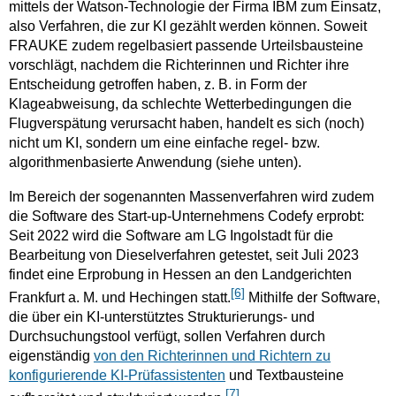
mittels der Watson-Technologie der Firma IBM zum Einsatz,
also Verfahren, die zur KI gezählt werden können. Soweit
FRAUKE zudem regelbasiert passende Urteilsbausteine
vorschlägt, nachdem die Richterinnen und Richter ihre
Entscheidung getroffen haben, z. B. in Form der
Klageabweisung, da schlechte Wetterbedingungen die
Flugverspätung verursacht haben, handelt es sich (noch)
nicht um KI, sondern um eine einfache regel- bzw.
algorithmenbasierte Anwendung (siehe unten).
Im Bereich der sogenannten Massenverfahren wird zudem
die Software des Start-up-Unternehmens Codefy erprobt:
Seit 2022 wird die Software am LG Ingolstadt für die
Bearbeitung von Dieselverfahren getestet, seit Juli 2023
findet eine Erprobung in Hessen an den Landgerichten
[6]
Frankfurt a. M. und Hechingen statt.
Mithilfe der Software,
die über ein KI-unterstütztes Strukturierungs- und
Durchsuchungstool verfügt, sollen Verfahren durch
eigenständig
von den Richterinnen und Richtern zu
konfigurierende KI-Prüfassistenten
und Textbausteine
[7]