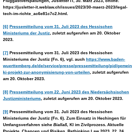
Fluggastverspätungen, Jusletter IT, 30. März 2023, online:
https://jusletter-it.weblaw.ch/issues/2023/30-maerz-2023/legal-
tech-im-richte_ac6e81c7c2.html.
[6]
Pressemitteilung vom 31. Juli 2023 des Hessischen
Ministeriums der Justiz
, zuletzt aufgerufen am 20. Oktober
2023.
[7]
Pressemitteilung vom 31. Juli 2023 des Hessischen
Ministeriums der Justiz (Fn. 6), vgl. auch
https://www.baden-
wuerttemberg.de/de/service/presse/pressemitteilung/pid/gemei
ki-projekt-zur-anonymisierung-von-urteilen
, zuletzt aufgerufen
am 20. Oktober 2023.
[8]
Pressemitteilung vom 22. Juni 2023 des Niedersächsischen
Justizministeriums
, zuletzt aufgerufen am 20. Oktober 2023.
[9]
Pressemitteilung vom 31. Juli 2023 des Hessischen
Ministeriums der Justiz (Fn. 6). Zum Einsatz in Hechingen für
Umfangsverfahren siehe
Biallaß,
KI im Zivilprozess. Aktuelle
Projekte, Chancen und Risiken, Rethinking Law 2023, 22, 24.