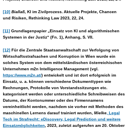
[10]
Biallaß,
KI im Zivilprozess. Aktuelle Projekte, Chancen
und Risiken, Rethinking Law 2023, 22, 24.
[11]
Grundlagenpapier „Einsatz von KI und algorithmischen
Systemen in der Justiz“ (Fn. 1), Anhang, S. VII.
[12]
Für die Zentrale Staatsanwaltschaft zur Verfolgung von
Wirtschaftsstrafsachen und Korruption in Wien wurde ein
solches System von dem mittelständischen österreichischen
Unternehmen m2n Intelligence Management (vgl.
https://www.m2n.at/
) entwickelt und ist dort erfolgreich im
Einsatz, u. a. können verschiedene Dokumenttypen wie
Rechnungen, Protokolle von Vorstandssitzungen etc.
kategorisiert werden oder unterschiedliche Schreibweisen des
Datums, der Kontonummer oder des Firmennamens
vereinheitlicht werden, nachdem sie vorher mit Methoden des
maschinellen Lernens darauf trainiert wurden,
Mielke
, Legal
Tech im Strafrecht: eDiscovery, Legal Prediction und weitere
Einsatzmöglichkeiten
, 2023, zuletzt aufgerufen am 20. Oktober