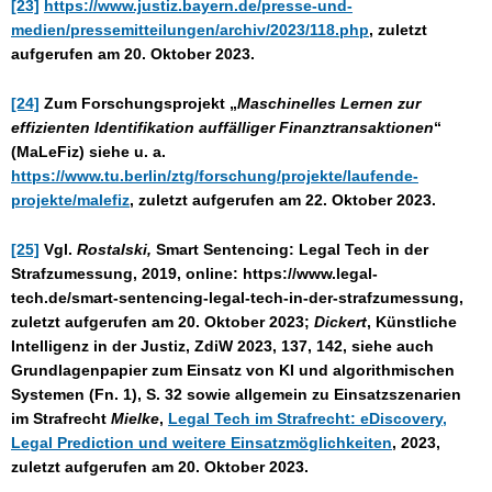
[23]
https://www.justiz.bayern.de/presse-und-
medien/pressemitteilungen/archiv/2023/118.php
, zuletzt
aufgerufen am 20. Oktober 2023.
[24]
Zum Forschungsprojekt „
Maschinelles Lernen zur
effizienten Identifikation auffälliger Finanztransaktionen
“
(MaLeFiz) siehe u. a.
https://www.tu.berlin/ztg/forschung/projekte/laufende-
projekte/malefiz
, zuletzt aufgerufen am 22. Oktober 2023.
[25]
Vgl.
Rostalski,
Smart Sentencing: Legal Tech in der
Strafzumessung, 2019, online: https://www.legal-
tech.de/smart-sentencing-legal-tech-in-der-strafzumessung,
zuletzt aufgerufen am 20. Oktober 2023;
Dickert
, Künstliche
Intelligenz in der Justiz, ZdiW 2023, 137, 142, siehe auch
Grundlagenpapier zum Einsatz von KI und algorithmischen
Systemen (Fn. 1), S. 32 sowie allgemein zu Einsatzszenarien
im Strafrecht
Mielke
,
Legal Tech im Strafrecht: eDiscovery,
Legal Prediction und weitere Einsatzmöglichkeiten
, 2023,
zuletzt aufgerufen am 20. Oktober 2023.