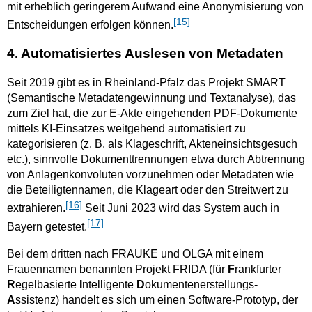
mit erheblich geringerem Aufwand eine Anonymisierung von
[15]
Entscheidungen erfolgen können.
4. Automatisiertes Auslesen von Metadaten
Seit 2019 gibt es in Rheinland-Pfalz das Projekt SMART
(Semantische Metadatengewinnung und Textanalyse), das
zum Ziel hat, die zur E-Akte eingehenden PDF-Dokumente
mittels KI-Einsatzes weitgehend automatisiert zu
kategorisieren (z. B. als Klageschrift, Akteneinsichtsgesuch
etc.), sinnvolle Dokumenttrennungen etwa durch Abtrennung
von Anlagenkonvoluten vorzunehmen oder Metadaten wie
die Beteiligtennamen, die Klageart oder den Streitwert zu
[16]
extrahieren.
Seit Juni 2023 wird das System auch in
[17]
Bayern getestet.
Bei dem dritten nach FRAUKE und OLGA mit einem
Frauennamen benannten Projekt FRIDA (für
F
rankfurter
R
egelbasierte
I
ntelligente
D
okumentenerstellungs-
A
ssistenz) handelt es sich um einen Software-Prototyp, der