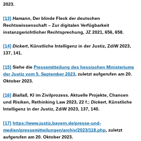
2023.
[13]
Hamann
, Der blinde Fleck der deutschen
Rechtswissenschaft – Zur digitalen Verfügbarkeit
instanzgerichtlicher Rechtsprechung, JZ 2021, 656, 658.
[14]
Dickert
, Künstliche Intelligenz in der Justiz, ZdiW 2023,
137, 141.
[15]
Siehe die
Pressemitteilung des hessischen Ministeriums
der Justiz vom 5. September 2023
, zuletzt aufgerufen am 20.
Oktober 2023.
[16]
Biallaß,
KI im Zivilprozess. Aktuelle Projekte, Chancen
und Risiken, Rethinking Law 2023, 22 f.;
Dickert
, Künstliche
Intelligenz in der Justiz, ZdiW 2023, 137, 140.
[17]
https://www.justiz.bayern.de/presse-und-
medien/pressemitteilungen/archiv/2023/118.php
, zuletzt
aufgerufen am 20. Oktober 2023.