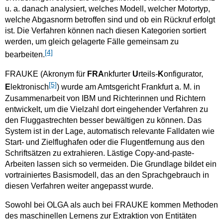
u. a. danach analysiert, welches Modell, welcher Motortyp,
welche Abgasnorm betroffen sind und ob ein Rückruf erfolgt
ist. Die Verfahren können nach diesen Kategorien sortiert
werden, um gleich gelagerte Fälle gemeinsam zu
[4]
bearbeiten.
FRAUKE (Akronym für
FRA
nkfurter
U
rteils-
K
onfigurator,
[5]
E
lektronisch
) wurde am Amtsgericht Frankfurt a. M. in
Zusammenarbeit von IBM und Richterinnen und Richtern
entwickelt, um die Vielzahl dort eingehender Verfahren zu
den Fluggastrechten besser bewältigen zu können. Das
System ist in der Lage, automatisch relevante Falldaten wie
Start- und Zielflughafen oder die Flugentfernung aus den
Schriftsätzen zu extrahieren. Lästige Copy-and-paste-
Arbeiten lassen sich so vermeiden. Die Grundlage bildet ein
vortrainiertes Basismodell, das an den Sprachgebrauch in
diesen Verfahren weiter angepasst wurde.
Sowohl bei OLGA als auch bei FRAUKE kommen Methoden
des maschinellen Lernens zur Extraktion von Entitäten