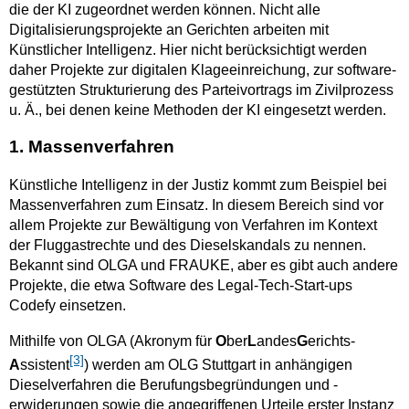
die der KI zugeordnet werden können. Nicht alle
Digitalisierungsprojekte an Gerichten arbeiten mit
Künstlicher Intelligenz. Hier nicht berücksichtigt werden
daher Projekte zur digitalen Klageeinreichung, zur software-
gestützten Strukturierung des Parteivortrags im Zivilprozess
u. Ä., bei denen keine Methoden der KI eingesetzt werden.
1. Massenverfahren
Künstliche Intelligenz in der Justiz kommt zum Beispiel bei
Massenverfahren zum Einsatz. In diesem Bereich sind vor
allem Projekte zur Bewältigung von Verfahren im Kontext
der Fluggastrechte und des Dieselskandals zu nennen.
Bekannt sind OLGA und FRAUKE, aber es gibt auch andere
Projekte, die etwa Software des Legal-Tech-Start-ups
Codefy einsetzen.
Mithilfe von OLGA (Akronym für
O
ber
L
andes
G
erichts-
[3]
A
ssistent
) werden am OLG Stuttgart in anhängigen
Dieselverfahren die Berufungsbegründungen und -
erwiderungen sowie die angegriffenen Urteile erster Instanz