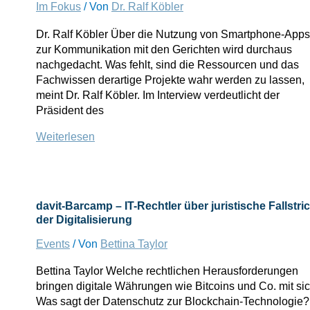
Markus
Im Fokus
/ Von
Dr. Ralf Köbler
Drenger
Dr. Ralf Köbler Über die Nutzung von Smartphone-Apps
zum
zur Kommunikation mit den Gerichten wird durchaus
beA
nachgedacht. Was fehlt, sind die Ressourcen und das
Fachwissen derartige Projekte wahr werden zu lassen,
meint Dr. Ralf Köbler. Im Interview verdeutlicht der
Präsident des
Digitalisierung
Weiterlesen
in
deutschen
Gerichten:
Potentiale
davit-Barcamp – IT-Rechtler über juristische Fallstri
noch
der Digitalisierung
lange
nicht
Events
/ Von
Bettina Taylor
ausgeschöpft
Bettina Taylor Welche rechtlichen Herausforderungen
bringen digitale Währungen wie Bitcoins und Co. mit si
Was sagt der Datenschutz zur Blockchain-Technologie?