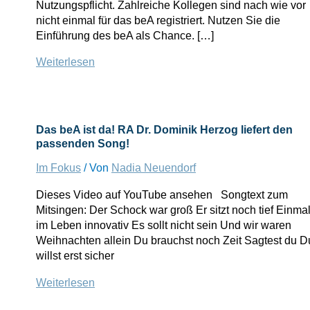
Nutzungspflicht. Zahlreiche Kollegen sind nach wie vor
nicht einmal für das beA registriert. Nutzen Sie die
Einführung des beA als Chance. […]
beA
Weiterlesen
und
E-
Akte
verknüpfen
Das beA ist da! RA Dr. Dominik Herzog liefert den
die
passenden Song!
Kanzlei
Im Fokus
/ Von
Nadia Neuendorf
mit
der
Dieses Video auf YouTube ansehen Songtext zum
digitalen
Mitsingen: Der Schock war groß Er sitzt noch tief Einma
Welt
im Leben innovativ Es sollt nicht sein Und wir waren
Weihnachten allein Du brauchst noch Zeit Sagtest du D
willst erst sicher
Das
Weiterlesen
beA