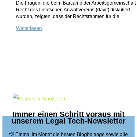
Die Fragen, die beim Barcamp der Arbeitsgemeinschaft 
Recht des Deutschen Anwaltvereins (davit) diskutiert
wurden, zeigten, dass der Rechtsrahmen für die
davit-
Weiterlesen
Barcamp
–
IT-
Rechtler
über
juristische
Fallstricke
der
Digitalisierung
Immer einen Schritt voraus mit
unserem Legal Tech-Newsletter
💡 Einmal im Monat die besten Blogbeiträge sowie alle