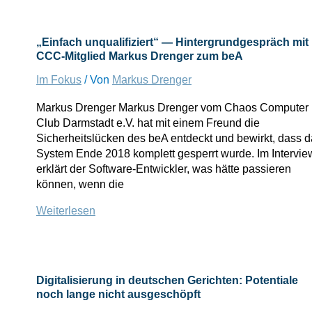
ist
da!
RA
„Einfach unqualifiziert“ — Hintergrundgespräch mit
Dr.
CCC-Mitglied Markus Drenger zum beA
Dominik
Herzog
Im Fokus
/ Von
Markus Drenger
liefert
Markus Drenger Markus Drenger vom Chaos Computer
den
Club Darmstadt e.V. hat mit einem Freund die
passenden
Sicherheitslücken des beA entdeckt und bewirkt, dass 
Song!
System Ende 2018 komplett gesperrt wurde. Im Intervie
erklärt der Software-Entwickler, was hätte passieren
können, wenn die
„Einfach
Weiterlesen
unqualifiziert“
—
Hintergrundgespräch
mit
Digitalisierung in deutschen Gerichten: Potentiale
CCC-
noch lange nicht ausgeschöpft
Mitglied