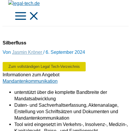
Zum
Inhalt
springen
Silberfluss
Von
Jasmin Kröner
/
6. September 2024
Zum vollständigen Legal Tech-Verzeichnis
Informationen zum Angebot
Mandantenkommunikation
unterstützt über die komplette Bandbreite der
Mandatsabwicklung
Daten- und Sachverhaltserfassung, Aktenanalage,
Erstellung von Schriftsätzen und Dokumenten und
Mandantenkommunikation
Tool wird eingesetzt im Verkehrs-, Insolvenz-, Medizin-,
Kapitalmarkt-, Reise-, und Familienrecht.