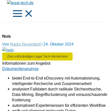
Zum
Inhalt
springen
Nuix
Von
Nadia Neuendorf
/
24. Oktober 2024
Zum vollständigen Legal Tech-Verzeichnis
Informationen zum Angebot
Dokumentenanalyse
bietet End-to-End eDiscovery mit Automatisierung,
intelligenter Recherche und Zusammenarbeit
analysiert Falldaten durch radikale Stichwortsuche,
Data Mining, Begriffsclusterung und vorausschauende
Kodierung
automatisiert Expertenwissen für effizienten Workflow
prüft und eliminiert irrelevante Daten