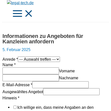
Zum
Inhalt
springen
Informationen zu Angeboten für
Kanzleien anfordern
5. Februar 2025
Anrede
*
Name
*
Vorname
Nachname
Hinweis
E-Mail-Adresse
*
Anrede
Ausgewähltes Angebot
Ausgewähltes
Hinweis
*
Ich willige ein, dass meine Angaben an den