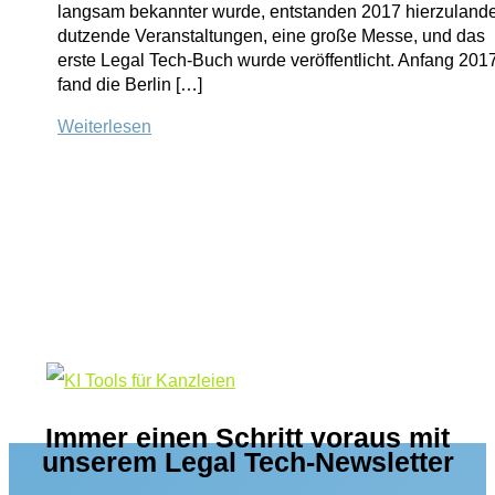
langsam bekannter wurde, entstanden 2017 hierzuland
dutzende Veranstaltungen, eine große Messe, und das
erste Legal Tech-Buch wurde veröffentlicht. Anfang 201
fand die Berlin […]
Rückblick
Weiterlesen
auf
ein
erfolgreiches
Jahr
2017
für
Legal
Tech
und
Ausblick
auf
2018
Immer einen Schritt voraus mit
unserem Legal Tech-Newsletter