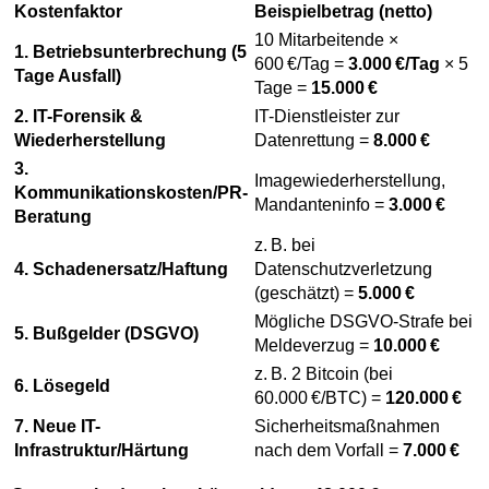
Kostenfaktor
Beispielbetrag (netto)
10 Mitarbeitende ×
1. Betriebsunterbrechung (5
600 €/Tag =
3.000 €/Tag
× 5
Tage Ausfall)
Tage =
15.000 €
2. IT-Forensik &
IT-Dienstleister zur
Wiederherstellung
Datenrettung =
8.000 €
3.
Imagewiederherstellung,
Kommunikationskosten/PR-
Mandanteninfo =
3.000 €
Beratung
z. B. bei
4. Schadenersatz/Haftung
Datenschutzverletzung
(geschätzt) =
5.000 €
Mögliche DSGVO-Strafe bei
5. Bußgelder (DSGVO)
Meldeverzug =
10.000 €
z. B. 2 Bitcoin (bei
6. Lösegeld
60.000 €/BTC) =
120.000 €
7. Neue IT-
Sicherheitsmaßnahmen
Infrastruktur/Härtung
nach dem Vorfall =
7.000 €