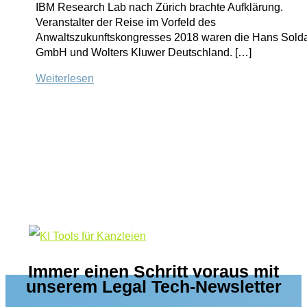
IBM Research Lab nach Zürich brachte Aufklärung.
Veranstalter der Reise im Vorfeld des
Anwaltszukunftskongresses 2018 waren die Hans Sold
GmbH und Wolters Kluwer Deutschland. […]
Legal
Weiterlesen
Meets
Watson:
Reisebericht
mit
Tipps
für
Ihre
Legal
Tech-
Strategie
Immer einen Schritt voraus mit
unserem Legal Tech-Newsletter