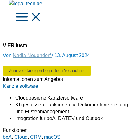
Zum
Inhalt
springen
VIER iusta
Von
Nadia Neuendorf
/
13. August 2024
Zum vollständigen Legal Tech-Verzeichnis
Informationen zum Angebot
Kanzleisoftware
Cloudbasierte Kanzleisoftware
KI-gestützten Funktionen für Dokumentenerstellung
und Fristenmanagement
Integration für beA, DATEV und Outlook
Funktionen
beA
,
Cloud
,
CRM
,
macOS