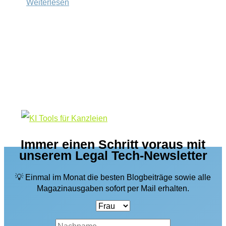
Impressionen
Weiterlesen
des
FFI-
Verlags
vom
2.
Legal
Tech-
Meetup
NRW
Immer einen Schritt voraus mit
unserem Legal Tech-Newsletter
💡 Einmal im Monat die besten Blogbeiträge sowie alle
Magazinausgaben sofort per Mail erhalten.