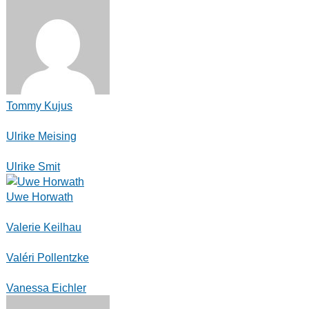
Tommy Kujus
Ulrike Meising
Ulrike Smit
Uwe Horwath
Valerie Keilhau
Valéri Pollentzke
Vanessa Eichler